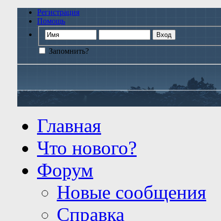
Регистрация
Помощь
Запомнить?
Главная
Что нового?
Форум
Новые сообщения
Справка