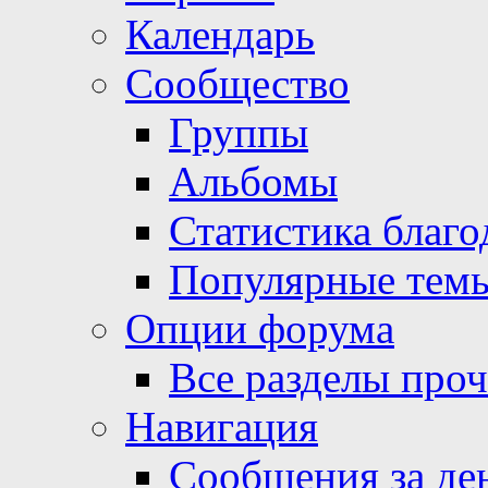
Календарь
Сообщество
Группы
Альбомы
Статистика благо
Популярные тем
Опции форума
Все разделы про
Навигация
Сообщения за де