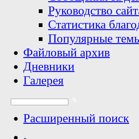
Руководство сайт
Статистика благо
Популярные тем
Файловый архив
Дневники
Галерея
Расширенный поиск