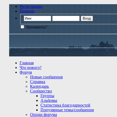
Регистрация
Помощь
Запомнить?
Главная
Что нового?
Форум
Новые сообщения
Справка
Календарь
Сообщество
Группы
Альбомы
Статистика благодарностей
Популярные темы/сообщения
Опции форума