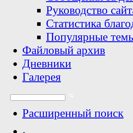
Руководство сайт
Статистика благо
Популярные тем
Файловый архив
Дневники
Галерея
Расширенный поиск