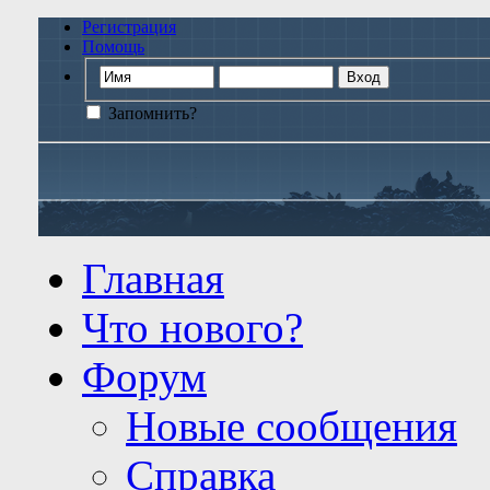
Регистрация
Помощь
Запомнить?
Главная
Что нового?
Форум
Новые сообщения
Справка