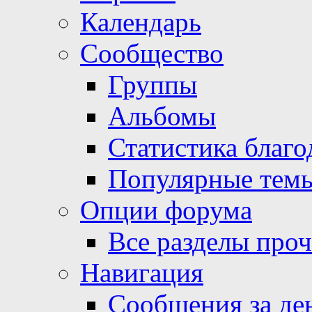
Календарь
Сообщество
Группы
Альбомы
Статистика благо
Популярные тем
Опции форума
Все разделы про
Навигация
Сообщения за де