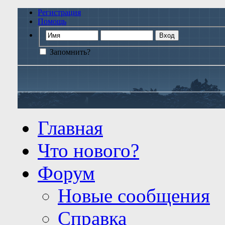
Регистрация
Помощь
Запомнить?
Главная
Что нового?
Форум
Новые сообщения
Справка