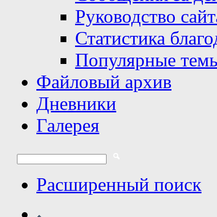
Руководство сайт
Статистика благо
Популярные тем
Файловый архив
Дневники
Галерея
Расширенный поиск