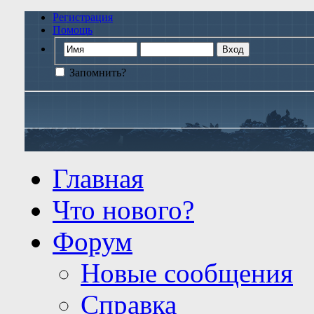
Регистрация
Помощь
Запомнить?
Главная
Что нового?
Форум
Новые сообщения
Справка