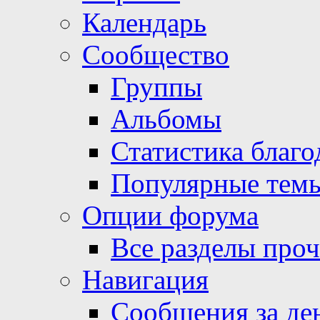
Календарь
Сообщество
Группы
Альбомы
Статистика благо
Популярные тем
Опции форума
Все разделы про
Навигация
Сообщения за де