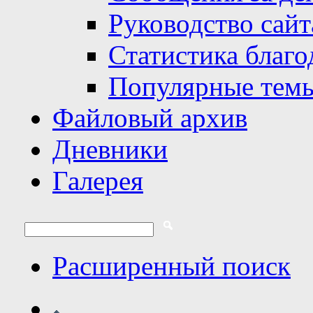
Руководство сайт
Статистика благо
Популярные тем
Файловый архив
Дневники
Галерея
Расширенный поиск