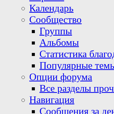
Календарь
Сообщество
Группы
Альбомы
Статистика благо
Популярные тем
Опции форума
Все разделы про
Навигация
Сообщения за де