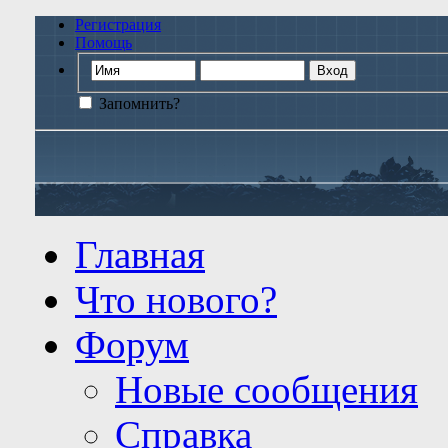
Регистрация
Помощь
Запомнить?
Главная
Что нового?
Форум
Новые сообщения
Справка