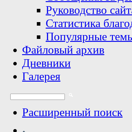
Руководство сайт
Статистика благо
Популярные тем
Файловый архив
Дневники
Галерея
Расширенный поиск