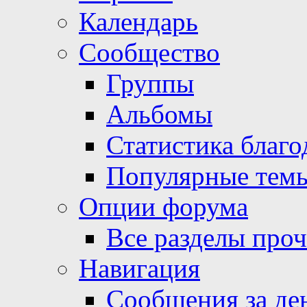
Календарь
Сообщество
Группы
Альбомы
Статистика благо
Популярные тем
Опции форума
Все разделы про
Навигация
Сообщения за де