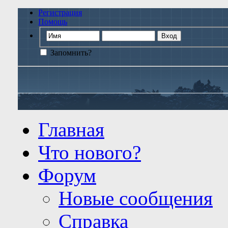
Регистрация
Помощь
Запомнить?
Главная
Что нового?
Форум
Новые сообщения
Справка