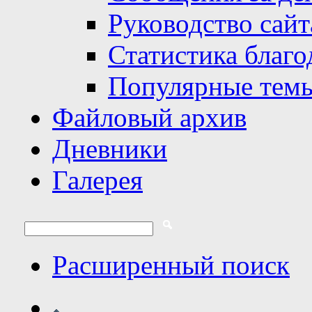
Руководство сайт
Статистика благо
Популярные тем
Файловый архив
Дневники
Галерея
Расширенный поиск