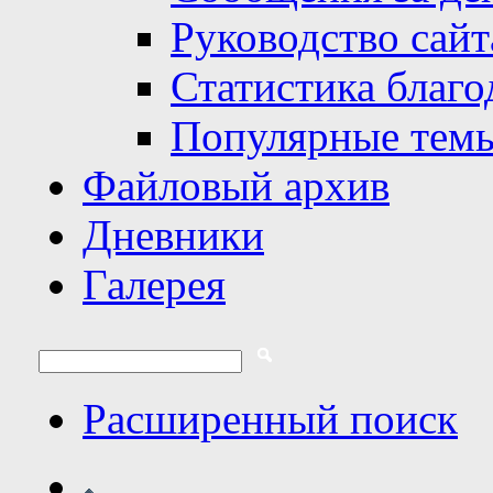
Руководство сайт
Статистика благо
Популярные тем
Файловый архив
Дневники
Галерея
Расширенный поиск