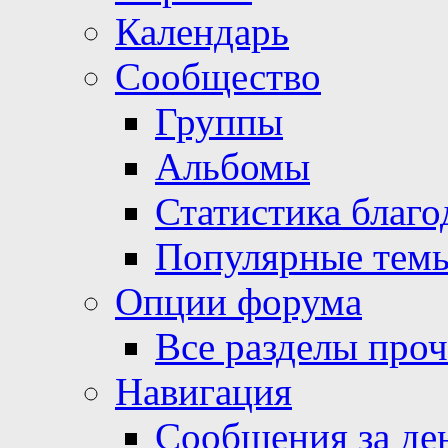
Календарь
Сообщество
Группы
Альбомы
Статистика благо
Популярные тем
Опции форума
Все разделы про
Навигация
Сообщения за де