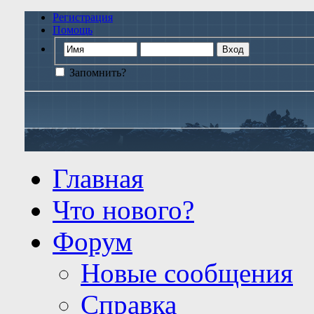
Регистрация
Помощь
Запомнить?
Главная
Что нового?
Форум
Новые сообщения
Справка