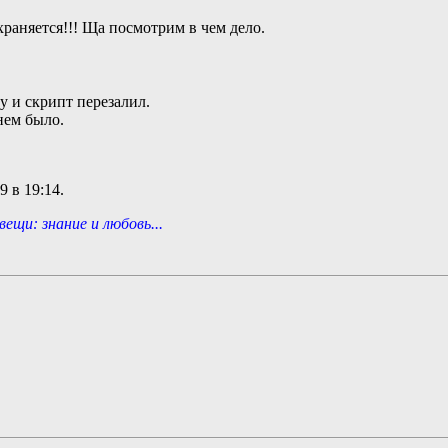
охраняется!!! Ща посмотрим в чем дело.
 и скрипт перезалил.
нем было.
09 в
19:14
.
ещи: знание и любовь...