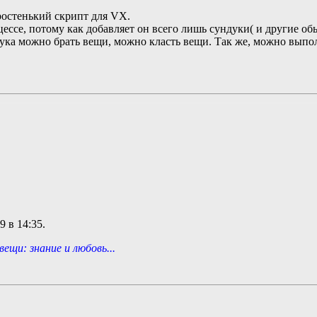
ростенький скрипт для VX.
ессе, потому как добавляет он всего лишь сундуки( и другие об
дука можно брать вещи, можно класть вещи. Так же, можно выпо
09 в
14:35
.
ещи: знание и любовь...