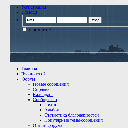
Регистрация
Помощь
Запомнить?
Главная
Что нового?
Форум
Новые сообщения
Справка
Календарь
Сообщество
Группы
Альбомы
Статистика благодарностей
Популярные темы/сообщения
Опции форума