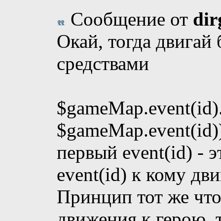
Сообщение от
dir
Окай, тогда двигай
средствами
$gameMap.event(id)
$gameMap.event(id)
первый event(id) - э
event(id) к кому дви
Принцип тот же что
движения к герою, т