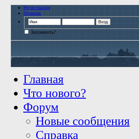
Регистрация
Помощь
Запомнить?
Главная
Что нового?
Форум
Новые сообщения
Справка