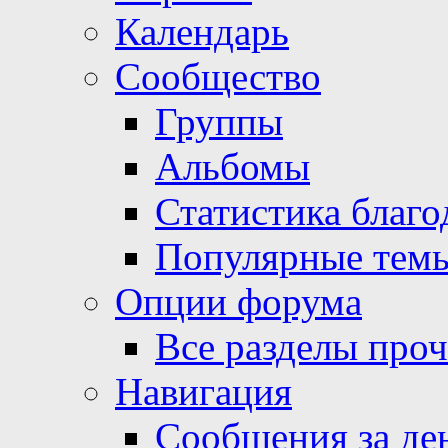
Календарь
Сообщество
Группы
Альбомы
Статистика благо
Популярные тем
Опции форума
Все разделы про
Навигация
Сообщения за де