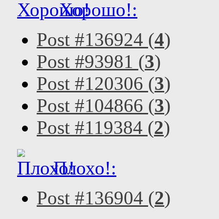
Хорошо!:
Post #136924 (
4
)
Post #93981 (
3
)
Post #120306 (
3
)
Post #104866 (
3
)
Post #119384 (
2
)
Плохо!:
Post #136904 (
2
)