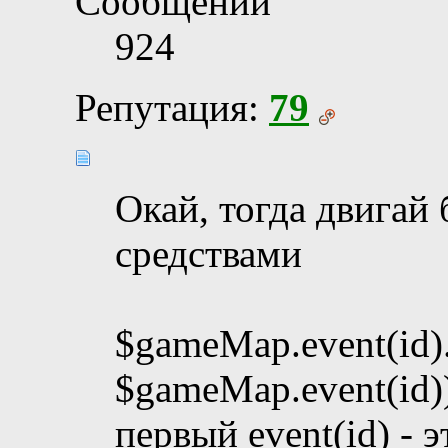
Сообщений
924
Репутация:
79
Окай, тогда двигай
средствами
$gameMap.event(id)
$gameMap.event(id)
первый event(id) - э