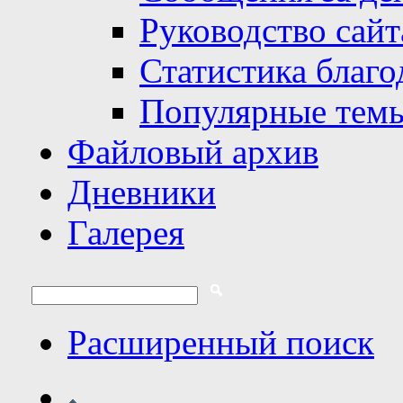
Руководство сайт
Статистика благо
Популярные тем
Файловый архив
Дневники
Галерея
Расширенный поиск