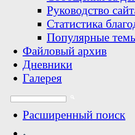
Руководство сайт
Статистика благо
Популярные тем
Файловый архив
Дневники
Галерея
Расширенный поиск