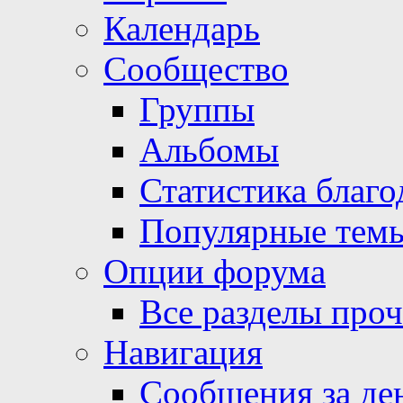
Календарь
Сообщество
Группы
Альбомы
Статистика благо
Популярные тем
Опции форума
Все разделы про
Навигация
Сообщения за де