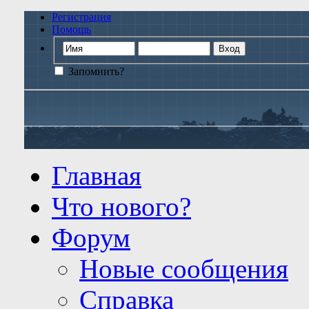
Регистрация
Помощь
Запомнить?
Главная
Что нового?
Форум
Новые сообщения
Справка