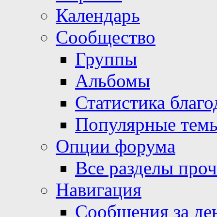
Календарь
Сообщество
Группы
Альбомы
Статистика благо
Популярные тем
Опции форума
Все разделы про
Навигация
Сообщения за де