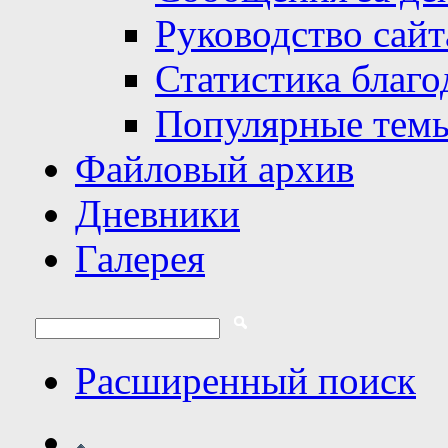
Руководство сайт
Статистика благо
Популярные тем
Файловый архив
Дневники
Галерея
Расширенный поиск