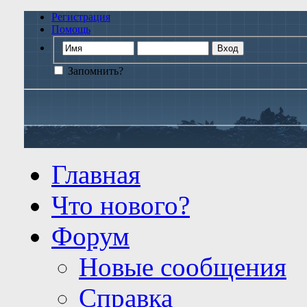
Регистрация
Помощь
Запомнить?
Главная
Что нового?
Форум
Новые сообщения
Справка