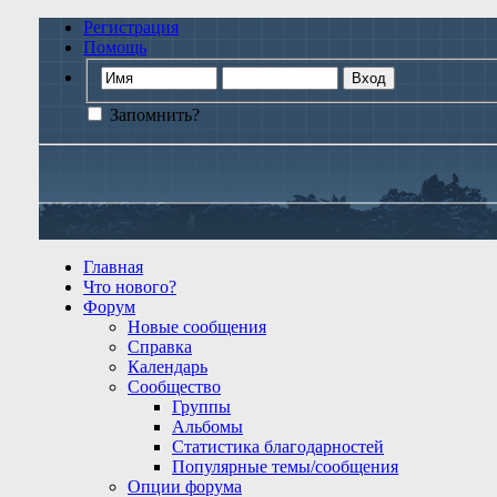
Регистрация
Помощь
Запомнить?
Главная
Что нового?
Форум
Новые сообщения
Справка
Календарь
Сообщество
Группы
Альбомы
Статистика благодарностей
Популярные темы/сообщения
Опции форума