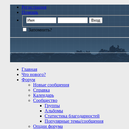
Регистрация
Помощь
Запомнить?
Главная
Что нового?
Форум
Новые сообщения
Справка
Календарь
Сообщество
Группы
Альбомы
Статистика благодарностей
Популярные темы/сообщения
Опции форума