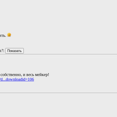
ить.
а?
:
, собственно, и весь мейкер!
?d...downloadid=106