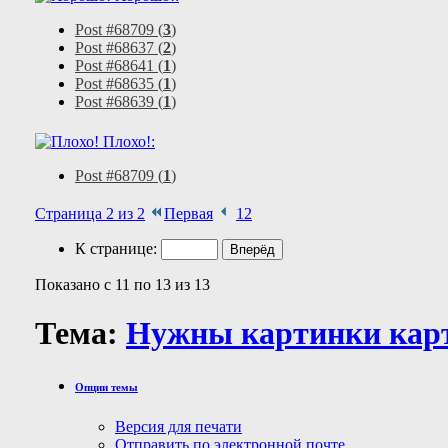
Post #68709 (
3
)
Post #68637 (
2
)
Post #68641 (
1
)
Post #68635 (
1
)
Post #68639 (
1
)
Плохо!:
Post #68709 (
1
)
Страница 2 из 2
Первая
1
2
К странице:
Показано с 11 по 13 из 13
Тема:
Нужны картинки кар
Опции темы
Версия для печати
Отправить по электронной почте…