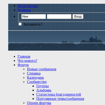
Регистрация
Помощь
Запомнить?
Главная
Что нового?
Форум
Новые сообщения
Справка
Календарь
Сообщество
Группы
Альбомы
Статистика благодарностей
Популярные темы/сообщения
Опции форума