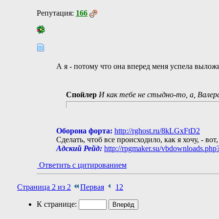
Репутация:
166
А я - потому что она вперед меня успела вылож
Спойлер
И как тебе не стыдно-то, а, Валер
Оборона форта:
http://rghost.ru/8kLGxFtD2
Сделать, чтоб все происходило, как я хочу, - вот
Адский Рейд:
http://rpgmaker.su/vbdownloads.php
Ответить с цитированием
Страница 2 из 2
Первая
1
2
К странице: