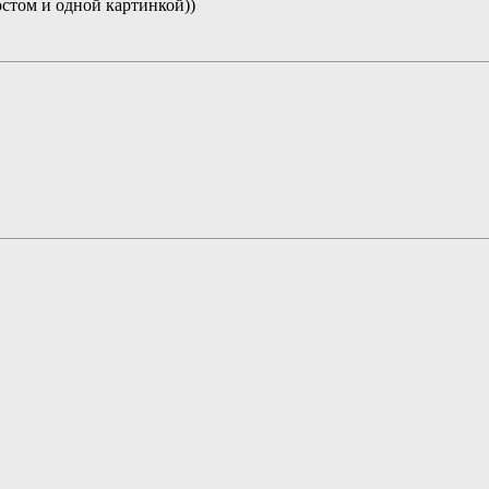
остом и одной картинкой))