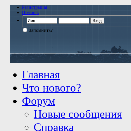
Регистрация
Помощь
Запомнить?
Главная
Что нового?
Форум
Новые сообщения
Справка