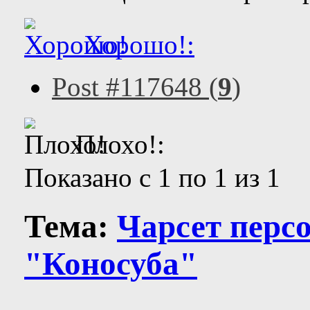
Хорошо!:
Post #117648 (
9
)
Плохо!:
Показано с 1 по 1 из 1
Тема:
Чарсет перс
"Коносуба"