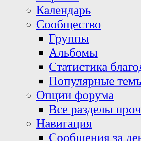
Календарь
Сообщество
Группы
Альбомы
Статистика благо
Популярные тем
Опции форума
Все разделы про
Навигация
Сообщения за де