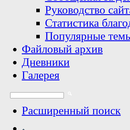
Руководство сайт
Статистика благо
Популярные тем
Файловый архив
Дневники
Галерея
Расширенный поиск