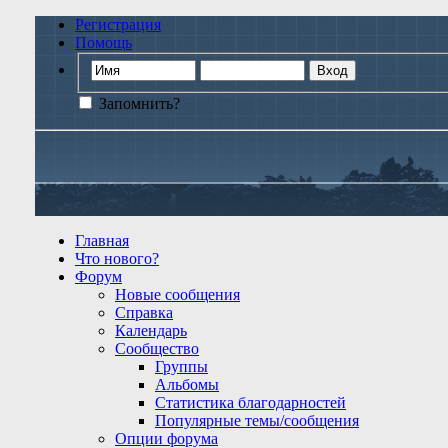
Регистрация
Помощь
Запомнить?
Главная
Что нового?
Форум
Новые сообщения
Справка
Календарь
Сообщество
Группы
Альбомы
Статистика благодарностей
Популярные темы/сообщения
Опции форума