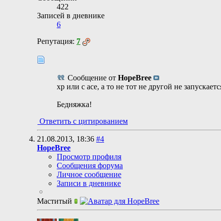
422
Записей в дневнике
6
Репутация:
7
Сообщение от
HopeBree
хр или с асе, а то не тот не другой не запускае
Бедняжка!
Ответить с цитированием
21.08.2013,
18:36
#4
HopeBree
Просмотр профиля
Сообщения форума
Личное сообщение
Записи в дневнике
Маститый