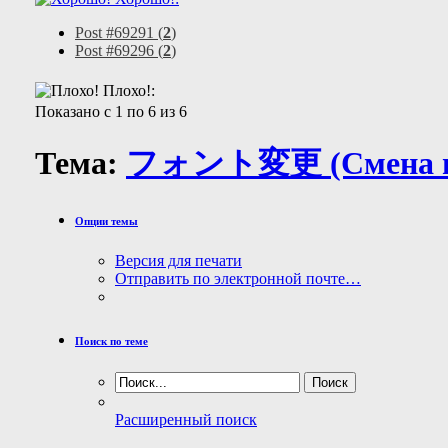
Post #69291 (
2
)
Post #69296 (
2
)
Плохо!:
Показано с 1 по 6 из 6
Тема:
フォント変更 (Смена ш
Опции темы
Версия для печати
Отправить по электронной почте…
Поиск по теме
Расширенный поиск