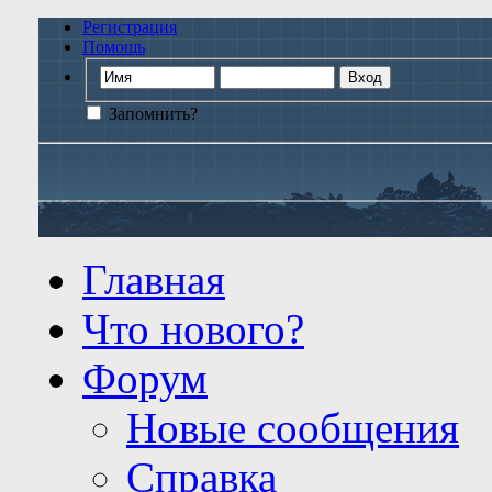
Регистрация
Помощь
Запомнить?
Главная
Что нового?
Форум
Новые сообщения
Справка