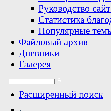
Руководство сайт
Статистика благо
Популярные тем
Файловый архив
Дневники
Галерея
Расширенный поиск