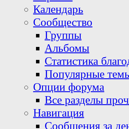
Календарь
Сообщество
Группы
Альбомы
Статистика благо
Популярные тем
Опции форума
Все разделы про
Навигация
Сообщения за де