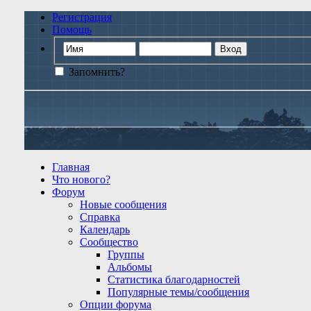
Регистрация
Помощь
Запомнить?
Главная
Что нового?
Форум
Новые сообщения
Справка
Календарь
Сообщество
Группы
Альбомы
Статистика благодарностей
Популярные темы/сообщения
Опции форума