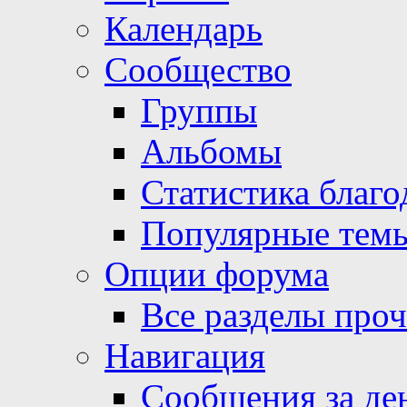
Календарь
Сообщество
Группы
Альбомы
Статистика благо
Популярные тем
Опции форума
Все разделы про
Навигация
Сообщения за де