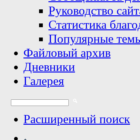
Руководство сайт
Статистика благо
Популярные тем
Файловый архив
Дневники
Галерея
Расширенный поиск