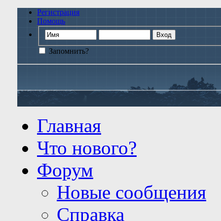
Регистрация
Помощь
Запомнить?
Главная
Что нового?
Форум
Новые сообщения
Справка