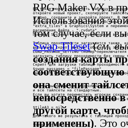
RPG Maker VX в про
Использования это
том случае, если в
Swap Tileset
(
см. вы
создания карты пр
соответствующую 
она сменит тайлсе
непосредственно 
другой карте, что
применены)
. Это 