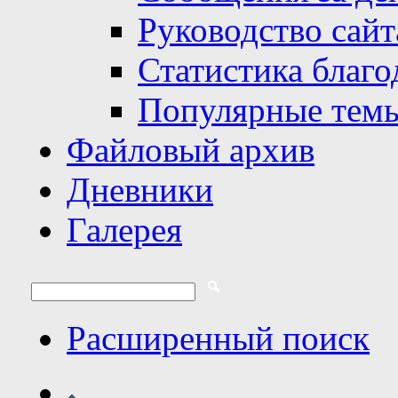
Руководство сайт
Статистика благо
Популярные тем
Файловый архив
Дневники
Галерея
Расширенный поиск