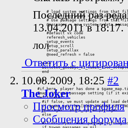
Последний раз реда
13.04.2011 в
18:17
.
лол
Ответить с цитирова
10.08.2009,
18:25
#2
The Joker
Просмотр профиля
Сообщения форума