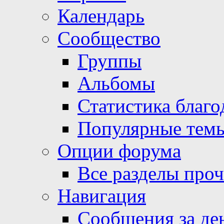
Календарь
Сообщество
Группы
Альбомы
Статистика благо
Популярные тем
Опции форума
Все разделы про
Навигация
Сообщения за де