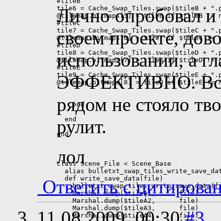
Лично опробовал и 
своем проекте, дов
использовании, а 
ЭФФЕКТИВНО. Все, 
рядом не стояло т
рулит.
лол
Ответить с цитирова
11.08.2009,
00:30
#3