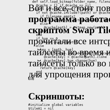
Вот и все, стоит пов
программа работае
скриптом Swap Til
прочитали все интс
тайлсеты во время 
тайлсеты только во 
для упрощения про
Скриншоты: