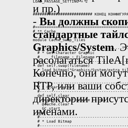
и пр.)
-
Вы должны скопи
стандартные тайлс
Graphics/System
. 
расолагаться TileA[n
Конечно, они могут
RTP, или ваши собс
директории присутс
именами.