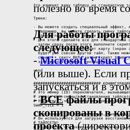
полезно во время со
Для работы прогр
следующее:
-
Microsoft Visual 
(или выше). Если п
запускаться и в это
-
ВСЕ
файлы прог
скопированы в ко
проекта
(директор