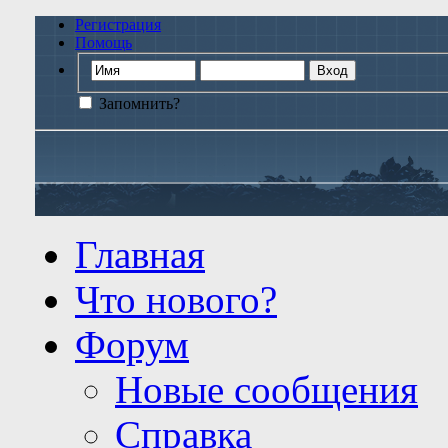
Регистрация
Помощь
Запомнить?
Главная
Что нового?
Форум
Новые сообщения
Справка