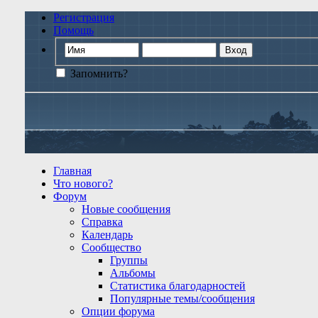
Регистрация
Помощь
Запомнить?
Главная
Что нового?
Форум
Новые сообщения
Справка
Календарь
Сообщество
Группы
Альбомы
Статистика благодарностей
Популярные темы/сообщения
Опции форума