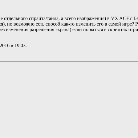
 отдельного спрайта/тайла, а всего изображения) в VX ACE? Т.е.
), но возможно есть способ как-то изменить его в самой игре? Ра
без изменения разрешения экрана) если порыться в скриптах отри
.2016 в
19:03
.