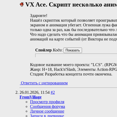
VX Ace. Скрипт несколько аним
Здаровте!
Нашёл скриптик который позволяет проигрывать 
экраном и анимация убегает. Огненная лужа фак
только одна за раз, как бы последовательно что 
Что надо сделать что бы анимация привязывала
анимаций на карте событий (от Виктора не подх
Спойлер
Кодэ
:
Кодовое название моего проекта: "LCS". (RPG
Жанр: H+18, Hack'n'Slash, Элементы Action-RPG
Стадия: Разработка концепта почти окончена.
Ответить с цитированием
26.01.2026,
11:54
#2
FromVillage
Просмотр профиля
Сообщения форума
Личное сообщение
Записи в дневнике