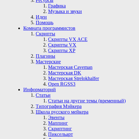
Ресурсы
Графика
Музыка и звуки
Идеи
Помощь
Комната программистов
Скрипты
Скрипты VX ACE
Скрипты VX
Скрипты ХР
Плагины
Мастерские
Мастерская Сaveman
Мастерская DK
Мастерская Strelokhalfer
Open RGSS3
Информаторий
Статьи
Статьи на другие темы (временный)
Типография Мэйкера
Школа русского мейкера
Эвенты
Маппинг
Скриптинг
Пиксельарт