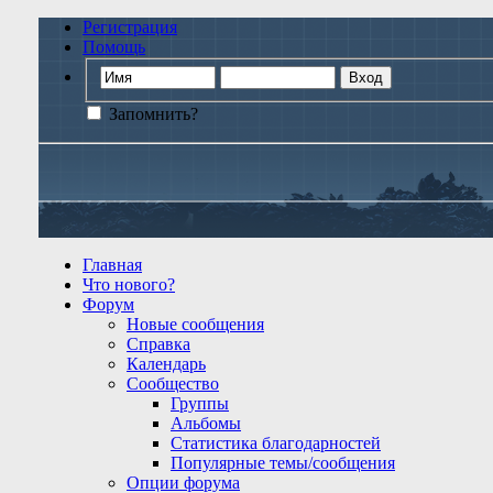
Регистрация
Помощь
Запомнить?
Главная
Что нового?
Форум
Новые сообщения
Справка
Календарь
Сообщество
Группы
Альбомы
Статистика благодарностей
Популярные темы/сообщения
Опции форума