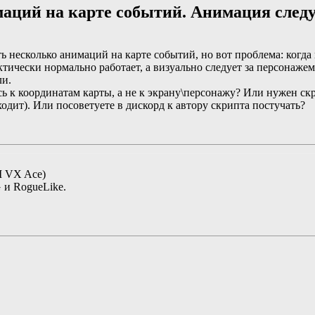
аций на карте событий. Анимация следуе
несколько анимаций на карте событий, но вот проблема: когда пе
тически нормально работает, а визуально следует за персонажем.
ли.
сь к координатам карты, а не к экрану\персонажу? Или нужен с
одит). Или посоветуете в дискорд к автору скрипта постучать?
M VX Ace)
 и RogueLike.