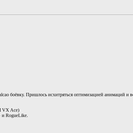
lcao боёвку. Пришлось исхитряться оптимизацией анимаций и во
M VX Ace)
 и RogueLike.