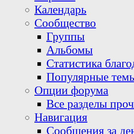
Календарь
Сообщество
Группы
Альбомы
Статистика благо
Популярные тем
Опции форума
Все разделы про
Навигация
Сообщения за де