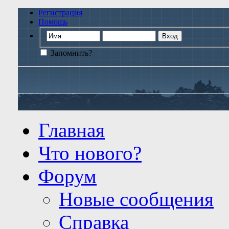
Регистрация
Помощь
Запомнить?
Главная
Что нового?
Форум
Новые сообщения
Справка