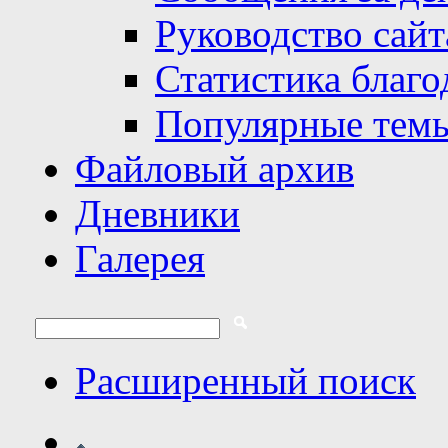
Руководство сайт
Статистика благо
Популярные тем
Файловый архив
Дневники
Галерея
Расширенный поиск