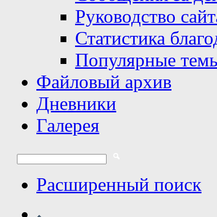
Руководство сайт
Статистика благо
Популярные тем
Файловый архив
Дневники
Галерея
Расширенный поиск