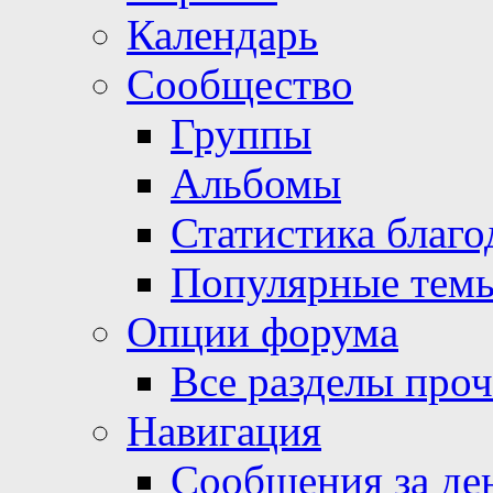
Календарь
Сообщество
Группы
Альбомы
Статистика благо
Популярные тем
Опции форума
Все разделы про
Навигация
Сообщения за де