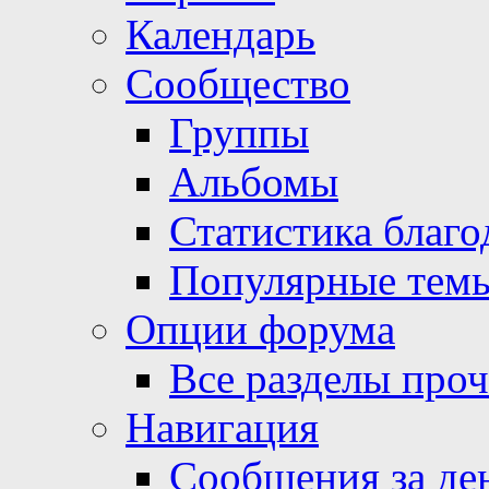
Календарь
Сообщество
Группы
Альбомы
Статистика благо
Популярные тем
Опции форума
Все разделы про
Навигация
Сообщения за де