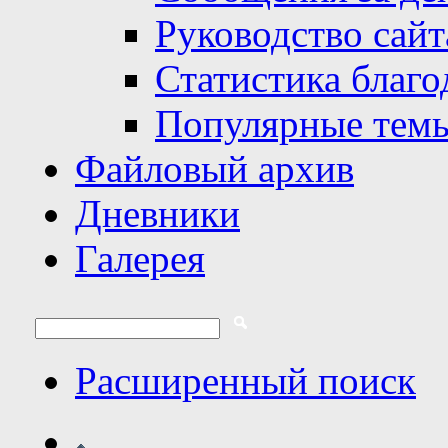
Руководство сайт
Статистика благо
Популярные тем
Файловый архив
Дневники
Галерея
Расширенный поиск