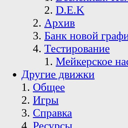
D.E.K
Архив
Банк новой граф
Тестирование
Мейкерское на
Другие движки
Общее
Игры
Справка
Ресурсы