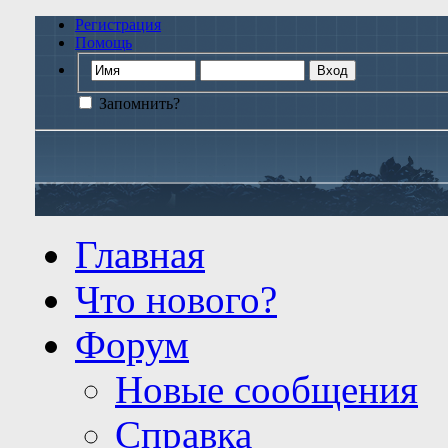
Регистрация
Помощь
Запомнить?
Главная
Что нового?
Форум
Новые сообщения
Справка