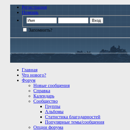
Регистрация
Помощь
Запомнить?
Главная
Что нового?
Форум
Новые сообщения
Справка
Календарь
Сообщество
Группы
Альбомы
Статистика благодарностей
Популярные темы/сообщения
Опции форума