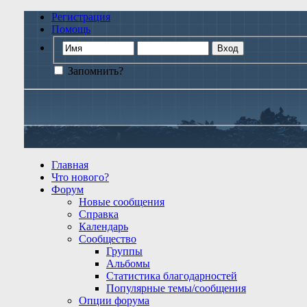
Регистрация
Помощь
Запомнить?
Главная
Что нового?
Форум
Новые сообщения
Справка
Календарь
Сообщество
Группы
Альбомы
Статистика благодарностей
Популярные темы/сообщения
Опции форума