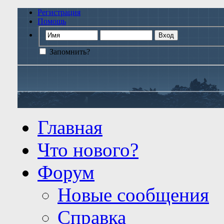
Регистрация
Помощь
Запомнить?
Главная
Что нового?
Форум
Новые сообщения
Справка