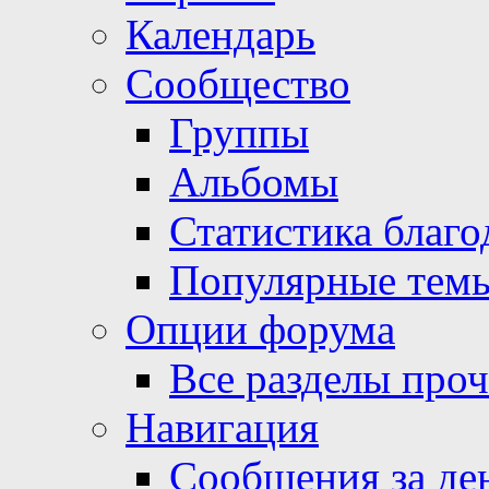
Календарь
Сообщество
Группы
Альбомы
Статистика благо
Популярные тем
Опции форума
Все разделы про
Навигация
Сообщения за де