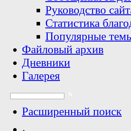
Руководство сайт
Статистика благо
Популярные тем
Файловый архив
Дневники
Галерея
Расширенный поиск