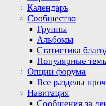
Календарь
Сообщество
Группы
Альбомы
Статистика благо
Популярные тем
Опции форума
Все разделы про
Навигация
Сообщения за де