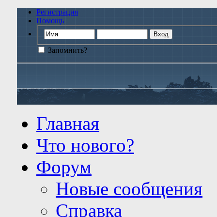
Регистрация
Помощь
Запомнить?
Главная
Что нового?
Форум
Новые сообщения
Справка