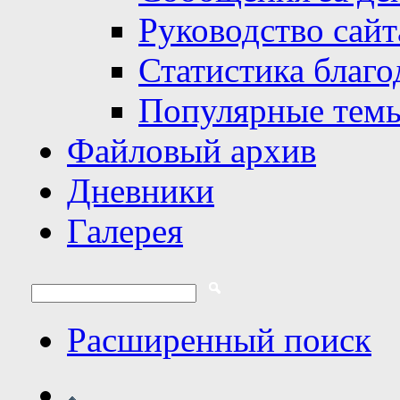
Руководство сайт
Статистика благо
Популярные тем
Файловый архив
Дневники
Галерея
Расширенный поиск