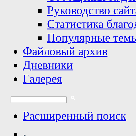
Руководство сайт
Статистика благо
Популярные тем
Файловый архив
Дневники
Галерея
Расширенный поиск