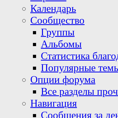
Календарь
Сообщество
Группы
Альбомы
Статистика благо
Популярные тем
Опции форума
Все разделы про
Навигация
Сообщения за де