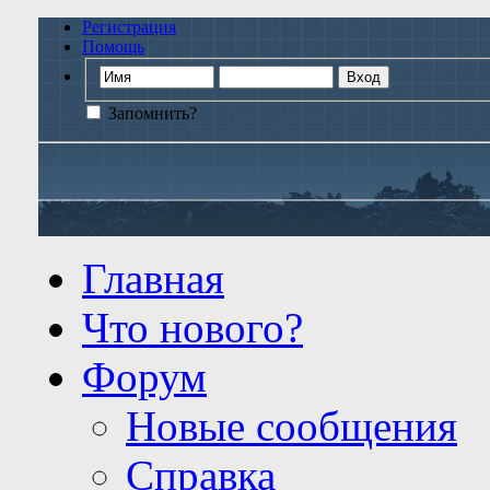
Регистрация
Помощь
Запомнить?
Главная
Что нового?
Форум
Новые сообщения
Справка