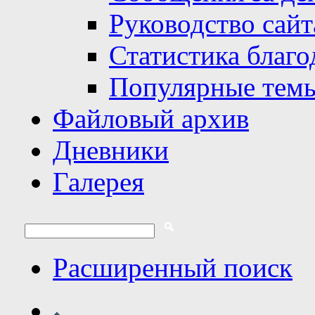
Руководство сайт
Статистика благо
Популярные тем
Файловый архив
Дневники
Галерея
Расширенный поиск