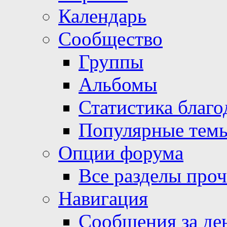
Календарь
Сообщество
Группы
Альбомы
Статистика благо
Популярные тем
Опции форума
Все разделы про
Навигация
Сообщения за де