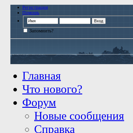
Регистрация
Помощь
Запомнить?
Главная
Что нового?
Форум
Новые сообщения
Справка