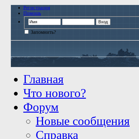
Регистрация
Помощь
Запомнить?
Главная
Что нового?
Форум
Новые сообщения
Справка