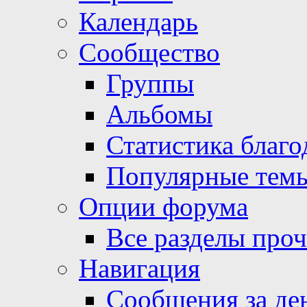
Календарь
Сообщество
Группы
Альбомы
Статистика благо
Популярные тем
Опции форума
Все разделы про
Навигация
Сообщения за де