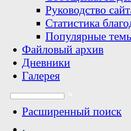
Руководство сайт
Статистика благо
Популярные тем
Файловый архив
Дневники
Галерея
Расширенный поиск