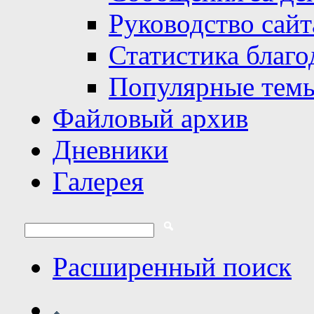
Руководство сайт
Статистика благо
Популярные тем
Файловый архив
Дневники
Галерея
Расширенный поиск