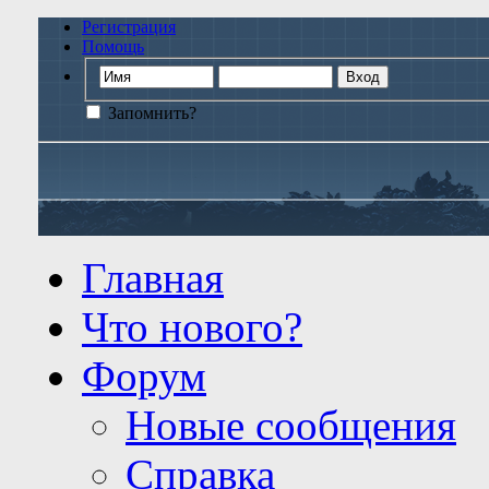
Регистрация
Помощь
Запомнить?
Главная
Что нового?
Форум
Новые сообщения
Справка