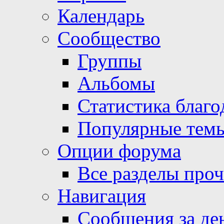
Календарь
Сообщество
Группы
Альбомы
Статистика благо
Популярные тем
Опции форума
Все разделы про
Навигация
Сообщения за де