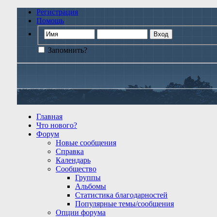
Регистрация
Помощь
Запомнить?
Главная
Что нового?
Форум
Новые сообщения
Справка
Календарь
Сообщество
Группы
Альбомы
Статистика благодарностей
Популярные темы/сообщения
Опции форума