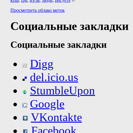
krita
,
rpg
,
из-за
,
люди
,
рисуете
Просмотреть облако меток
Социальные закладки
Социальные закладки
Digg
del.icio.us
StumbleUpon
Google
VKontakte
Facebook