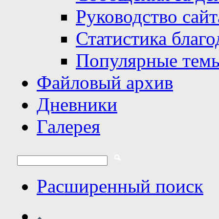
Руководство сайт
Статистика благо
Популярные тем
Файловый архив
Дневники
Галерея
Расширенный поиск