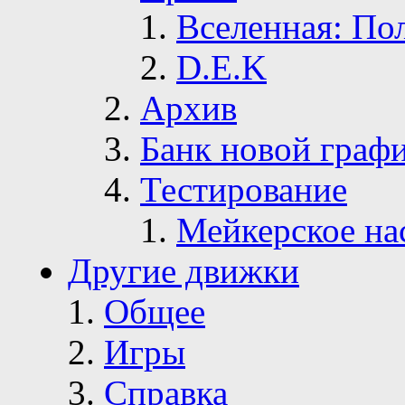
Вселенная: По
D.E.K
Архив
Банк новой граф
Тестирование
Мейкерское на
Другие движки
Общее
Игры
Справка