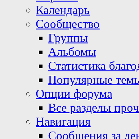
Календарь
Сообщество
Группы
Альбомы
Статистика благо
Популярные тем
Опции форума
Все разделы про
Навигация
Сообщения за де