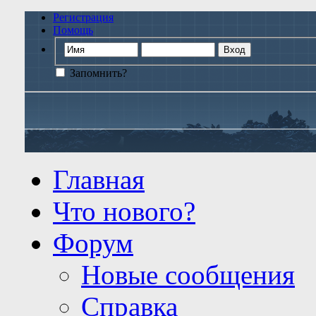
Регистрация
Помощь
Запомнить?
Главная
Что нового?
Форум
Новые сообщения
Справка