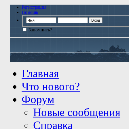
Регистрация
Помощь
Запомнить?
Главная
Что нового?
Форум
Новые сообщения
Справка