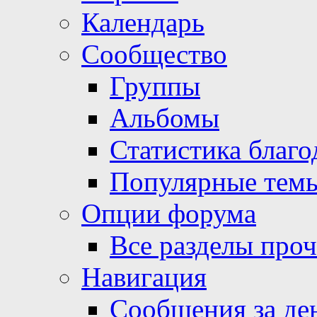
Календарь
Сообщество
Группы
Альбомы
Статистика благо
Популярные тем
Опции форума
Все разделы про
Навигация
Сообщения за де