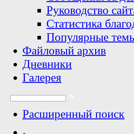
Руководство сайт
Статистика благо
Популярные тем
Файловый архив
Дневники
Галерея
Расширенный поиск