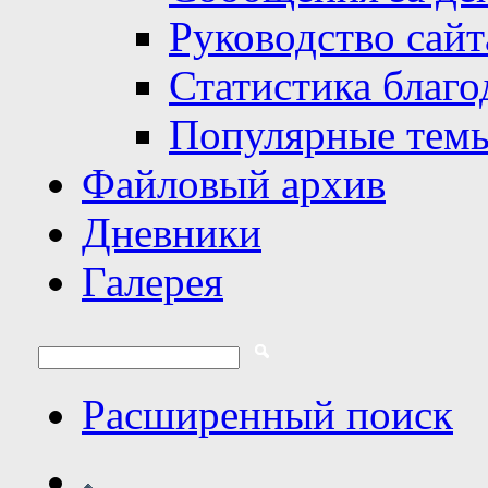
Руководство сайт
Статистика благо
Популярные тем
Файловый архив
Дневники
Галерея
Расширенный поиск