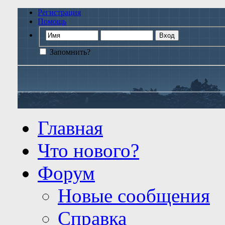
Регистрация
Помощь
Запомнить?
Главная
Что нового?
Форум
Новые сообщения
Справка