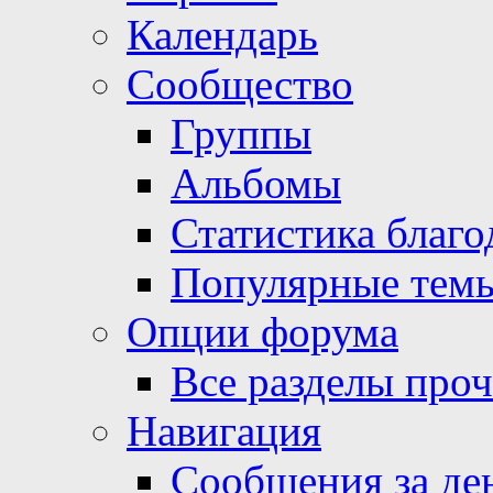
Календарь
Сообщество
Группы
Альбомы
Статистика благо
Популярные тем
Опции форума
Все разделы про
Навигация
Сообщения за де