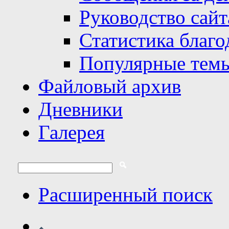
Руководство сайт
Статистика благо
Популярные тем
Файловый архив
Дневники
Галерея
Расширенный поиск