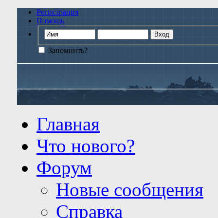
Регистрация
Помощь
Запомнить?
Главная
Что нового?
Форум
Новые сообщения
Справка