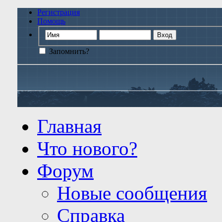
Регистрация
Помощь
Запомнить?
Главная
Что нового?
Форум
Новые сообщения
Справка