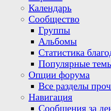
Календарь
Сообщество
Группы
Альбомы
Статистика благо
Популярные тем
Опции форума
Все разделы про
Навигация
Сообщения за де