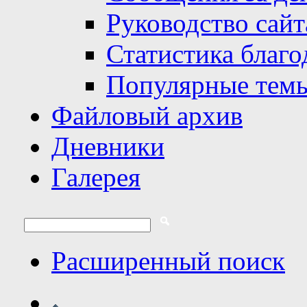
Руководство сайт
Статистика благо
Популярные тем
Файловый архив
Дневники
Галерея
Расширенный поиск