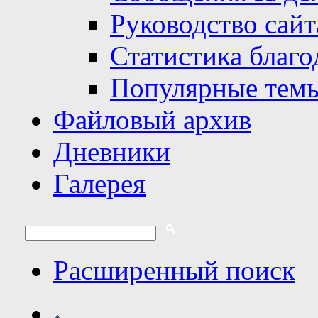
Руководство сайт
Статистика благо
Популярные тем
Файловый архив
Дневники
Галерея
Расширенный поиск