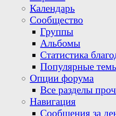
Календарь
Сообщество
Группы
Альбомы
Статистика благо
Популярные тем
Опции форума
Все разделы про
Навигация
Сообщения за де