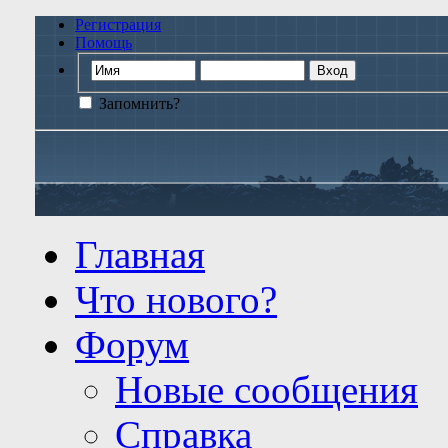
Регистрация
Помощь
Запомнить?
Главная
Что нового?
Форум
Новые сообщения
Справка