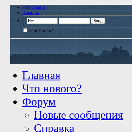
Регистрация
Помощь
Запомнить?
Главная
Что нового?
Форум
Новые сообщения
Справка