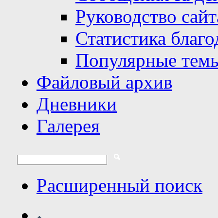
Руководство сайт
Статистика благо
Популярные тем
Файловый архив
Дневники
Галерея
Расширенный поиск