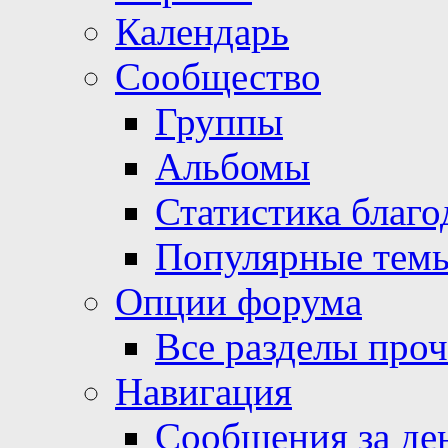
Календарь
Сообщество
Группы
Альбомы
Статистика благо
Популярные тем
Опции форума
Все разделы про
Навигация
Сообщения за де