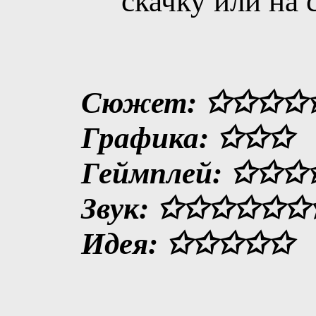
скачку или на 
Сюжет: ✩✩✩✩
Графика: ✩✩✩
Геймплей: ✩✩
Звук: ✩✩✩✩✩
Идея: ✩✩✩✩✩