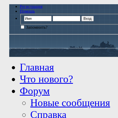
Регистрация
Помощь
Запомнить?
Главная
Что нового?
Форум
Новые сообщения
Справка