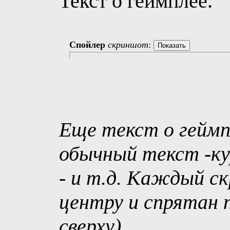
Текст о геймплее.
Спойлер
скриншот
:
Еще текст о геймп
обычный текст -ку
- и т.д. Каждый с
центру и спрятан п
сверху)