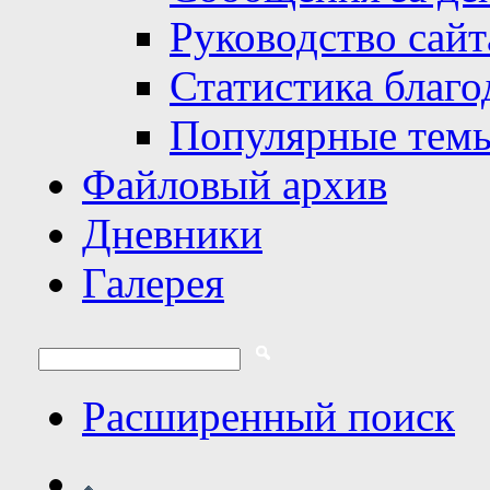
Руководство сайт
Статистика благо
Популярные тем
Файловый архив
Дневники
Галерея
Расширенный поиск