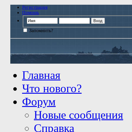
Регистрация
Помощь
Запомнить?
Главная
Что нового?
Форум
Новые сообщения
Справка