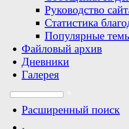
Руководство сайт
Статистика благо
Популярные тем
Файловый архив
Дневники
Галерея
Расширенный поиск