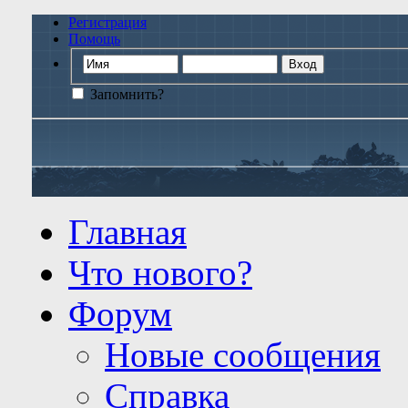
Регистрация
Помощь
Запомнить?
Главная
Что нового?
Форум
Новые сообщения
Справка