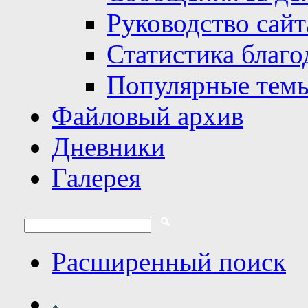
Руководство сайт
Статистика благо
Популярные тем
Файловый архив
Дневники
Галерея
Расширенный поиск