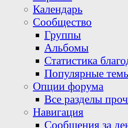
Календарь
Сообщество
Группы
Альбомы
Статистика благо
Популярные тем
Опции форума
Все разделы про
Навигация
Сообщения за де