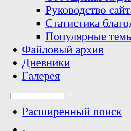
Руководство сайт
Статистика благо
Популярные тем
Файловый архив
Дневники
Галерея
Расширенный поиск