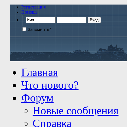
Регистрация
Помощь
Запомнить?
Главная
Что нового?
Форум
Новые сообщения
Справка