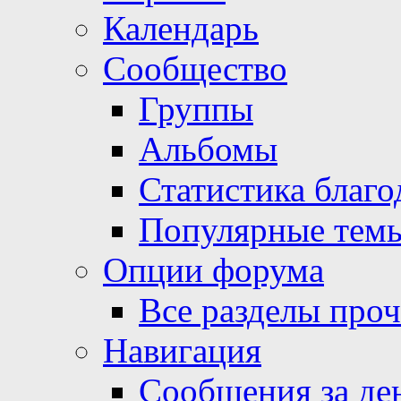
Календарь
Сообщество
Группы
Альбомы
Статистика благо
Популярные тем
Опции форума
Все разделы про
Навигация
Сообщения за де