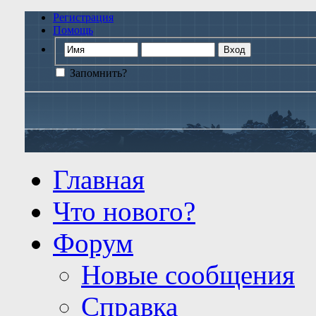
Регистрация
Помощь
Запомнить?
Главная
Что нового?
Форум
Новые сообщения
Справка