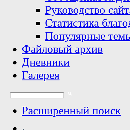
Руководство сайт
Статистика благо
Популярные тем
Файловый архив
Дневники
Галерея
Расширенный поиск