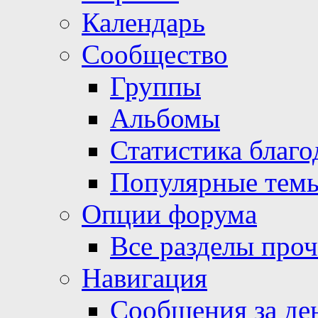
Календарь
Сообщество
Группы
Альбомы
Статистика благо
Популярные тем
Опции форума
Все разделы про
Навигация
Сообщения за де