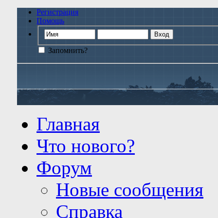
Регистрация
Помощь
Запомнить?
Главная
Что нового?
Форум
Новые сообщения
Справка