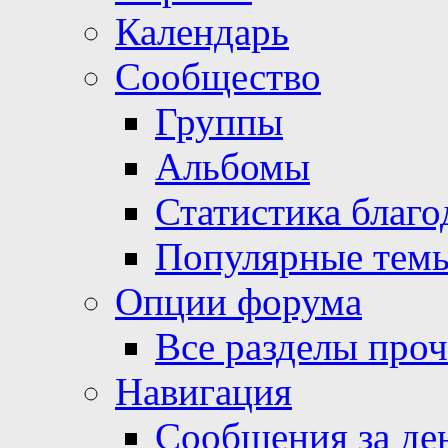
Календарь
Сообщество
Группы
Альбомы
Статистика благо
Популярные тем
Опции форума
Все разделы про
Навигация
Сообщения за де