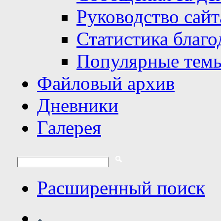
Руководство сайт
Статистика благо
Популярные тем
Файловый архив
Дневники
Галерея
Расширенный поиск