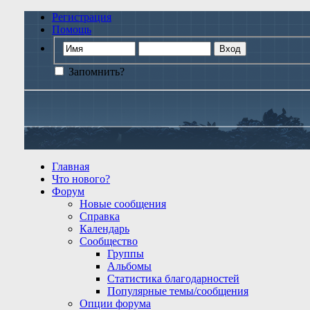
Регистрация
Помощь
Запомнить?
Главная
Что нового?
Форум
Новые сообщения
Справка
Календарь
Сообщество
Группы
Альбомы
Статистика благодарностей
Популярные темы/сообщения
Опции форума