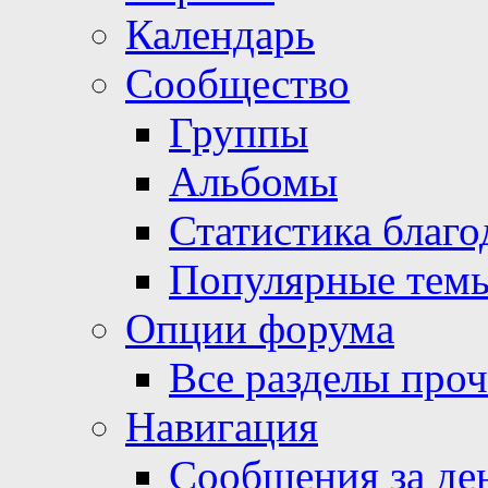
Календарь
Сообщество
Группы
Альбомы
Статистика благо
Популярные тем
Опции форума
Все разделы про
Навигация
Сообщения за де