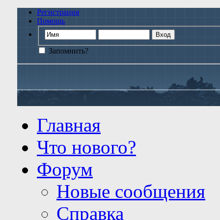
Регистрация
Помощь
Запомнить?
Главная
Что нового?
Форум
Новые сообщения
Справка