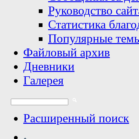
Руководство сайт
Статистика благо
Популярные тем
Файловый архив
Дневники
Галерея
Расширенный поиск